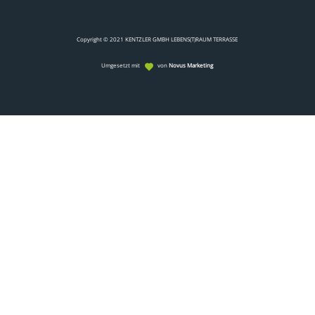
Copyright © 2021 KENTZLER GMBH LEBENS(T)RAUM TERRASSE
Umgesetzt mit
von
Novus Marketing