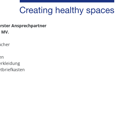
erster Ansprechpartner
n MV.
ächer
en
rkleidung
etbriefkasten