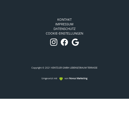
KONTAKT
IMPRESSUM
DATENSCHUTZ
COOKIE-EINSTELLUNGEN
Copyright © 2021 KENTZLER GMBH LEBENS(T)RAUM TERRASSE
Umgesetzt mit
von
Novus Marketing